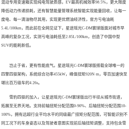
混动专用变速箱实现纯电驾驶质感，EV最高机械效率98.5%，更大限度
降低动力传递损耗，还有智慧能量管理系统智能实现能量回收，让每一
度电、每一滴油物尽其用，实现更优燃油经济性，官方亏电油耗
5.4L/100km，而此前在全网见证下，星途瑶光C-DM寰球版面对城市早
高峰的复杂工况，实测亏电油耗低至2.85L/100km，创造了中国中型
SUV的能耗新低。
岂止于省，更有性能底气。星途瑶光C-DM寰球版搭载全球唯一的
四擎四驱架构，系统综合功率455kW，峰值扭矩920N·m，零百加速快至
堪比百万级车的4.26s。
雪豹四驱的加入，让星途瑶光C-DM寰球版出行半径从城市街道，
拓展至无界天地。支持前轴扭矩分配范围0-90%、后轴扭矩分配范围10-
100%，拥有远超行业平均水平的同级最广扭矩分配范围，可智能识别不
同工况下的车身姿态以及驾驶者意图实现前后轴扭矩调整，支持包含雪