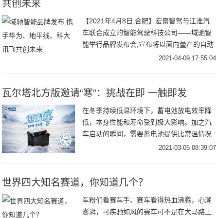
共创未来
【2021年4月8日,合肥】宏景智驾与江淮汽
车联合成立的智能驾驶科技公司——域驰智
能举行品牌发布会,宣布将以面向量产的自动
驾驶技术驱动创新,全面赋能行业。域驰智
2021-04-09 17:55:04
瓦尔塔北方版邀请“寒”：挑战在即 一触即发
在冬季持续低温环境下，蓄电池放电效率降
低，本身性能和寿命受到极大影响。加之汽
车启动的瞬间，需要蓄电池提供比常温情况
下更加强大的电流输出，这对蓄电池的冷启
2021-03-05 08:39:07
动能力提
世界四大知名赛道，你知道几个？
车粉们看赛车手、赛车看得热血沸腾，心潮
澎湃，可疾驰如风的赛车可不是在大马路上