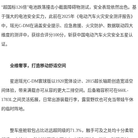
“超国标126倍”电池跌落撞击小截面障碍物测试，安全表现依然出色。基
于强大的电池安全实力，此前在2025年《电动汽车火灾安全测评报告》
中，瑶光C-DM在涵盖安全提示、应急救援、火灾防护、数据联动四大
维度的测评中，获综合评分100分，斩获中国电动汽车⽕灾安全五星认
证。
全维奢享，打造移动舒适空间
星途瑶光C-DM寰球版以1920宽体设计、2815超长轴距创造宽适空
间体验，带来满载亦可从容的更大二排空间。后备箱容积可在660L-
1783L之间灵活拓展，日常出游装载行李，露营野炊也可充当带娃午休
的临时阵地。
整车座舱软包占比达远超同级的71.3%，触手可及之处均十分柔软