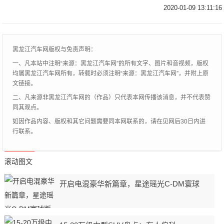
在，乘坐网约车时还经常能见到它的身影。
2020-01-09 13:11:16
常坐销量王宝座的它，兼顾着大众的高级品
质和不亚于丰
黑龙江汽车网版权与免责声明：
一、凡本站中注明“来源：黑龙江汽车网”的所有文字、图片和音视频，版权
均属黑龙江汽车网所有，转载时必须注明“来源：黑龙江汽车网”，并附上原
文链接。
二、凡来源非黑龙江汽车网的（作品）只代表本网传播该消息，并不代表赞
同其观点。
如因作品内容、版权和其它问题需要同本网联系的，请在见网后30日内进
行联系。
滚动图文
开启电混豪华新篇章，星途瑶光C-DM寰球