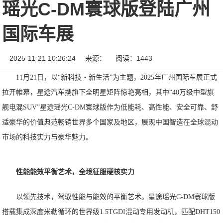
瑶光C-DM寰球版登陆广州
国际车展
2025-11-21 10:26:24
来源：
阅读：1443
11月21日，以“新科技・新生活”为主题，2025年广州国际车展正式
拉开帷幕，星途汽车携旗下全明星矩阵惊艳亮相，其中“40万级中型旗
舰电混SUV”星途瑶光C-DM寰球版作为低能耗、高性能、安全可靠、舒
适豪华的价值典范畅销世界多个国家及地区，展现中国智造在全球混动
市场的科技实力与豪华魅力。
性能能效平衡艺术，全境征服硬核实力
以领先技术，驾驭性能与能效的平衡艺术。星途瑶光C-DM寰球版
搭载集成深度米勒循环的世界级1.5TGDI混动专用发动机，匹配DHT150