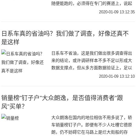
随便能跑的，必须得在专门的赛道上，说起
赛道，车粉们知道几条世界知名赛道呢？前
2020-01-09 13:12:35
面的文章简单介绍了一下，今天赛车人小编
就好好给车
日系车真的省油吗？我们做了调查，好像还真不
是这样
日系车不省油，这是我们做出很多调查得出
来的结论，或许调研样本不多不足以形成大
数据支撑点，但从多方面数据验证上，足以
推翻“日系车”省油这样的常规思想。如果真
2020-01-09 13:12:10
要说省油，我倒觉得德系车跟美系车现在做
的也挺好
销量榜"钉子户"大众朗逸，是否值得消费者"跟
风"买单？
大众朗逸在国内的地位相信不用多说了，轿
车销量榜钉子户。即便有不少人吐槽它德原
朗，仍不妨碍它在马路上是烂大街般的存