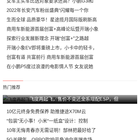
女车主买车比选对象要求还高？小鹏G3i和
2022年长安汽车粉丝盛典“闪耀每一个你
生而全球 品质豪华！星途揽月国际版刷新高
商用车新能源首届创富+高峰论坛暨开瑞小象
探索行业发展新理念 开瑞“创富+”之路越
开瑞小象EV即将重磅上市，小卡中的轻卡，
创富有道 共富前行 商用车新能源首届创富
在小鹏P5度过浪漫的电影情人节 女友说她
热门推荐
飞度再起飞，售价不变还全系增配ESP，但
10亿元终身免费保养 助推捷途X70M云
“包装”无小事！小米“一纸盒”设计：控制
10年无悔青春亦无需证明！郜林把最好给了
5G关键年，OPPO吹响号角冲向高端市场