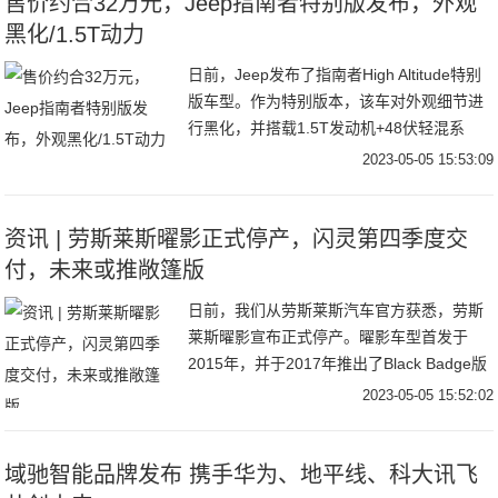
售价约合32万元，Jeep指南者特别版发布，外观
黑化/1.5T动力
日前，Jeep发布了指南者High Altitude特别
版车型。作为特别版本，该车对外观细节进
行黑化，并搭载1.5T发动机+48伏轻混系
统。据悉，指南者High Altitude特别版在西
2023-05-05 15:53:09
班牙售价为4
资讯 | 劳斯莱斯曜影正式停产，闪灵第四季度交
付，未来或推敞篷版
日前，我们从劳斯莱斯汽车官方获悉，劳斯
莱斯曜影宣布正式停产。曜影车型首发于
2015年，并于2017年推出了Black Badge版
车型。劳斯莱斯曜影宣布正式停产据劳斯莱
2023-05-05 15:52:02
斯官方透露，曜影和魅影车型早在2
域驰智能品牌发布 携手华为、地平线、科大讯飞