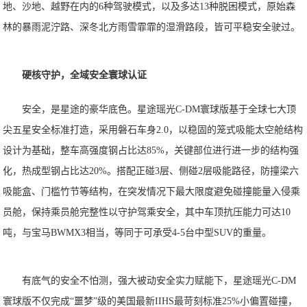
地、沙地、越野在内的6种驾驶模式，以及多达13种脱困模式，原始森
林的暴雨泥泞路、深冬北方雨雪霏霏的湿滑路段，皆可平稳安全驶过。
硬核守护，全域安全寰球认证
安全，是星途的豪华底色。星途瑶光C-DM寰球版基于全球七⼤顶
尖五星安全标准打造，采用磐⽯车⾝2.0，以稳固的笼式吸能太空舱结构
设计为基础，整车高强度钢占比达85%，关键部位进行进一步的结构强
化，热成型钢占比达20%。搭配正碰3层、侧碰2层吸能路径，防撞梁六
吸能盒、门槛竹节等结构，在突发情况下最大限度避免碰撞能量入侵乘
员舱，保持乘员舱完整性以守护驾乘安全，其中车顶抗压能力可达10
吨，与宝马BWMX3相当，等同于可承受4-5台中型SUV的重量。
有底气的安全不怕测，强大被动安全实力赋能下，星途瑶光C-DM
寰球版不仅完成“噩梦”级的美国最新IIHS最苛刻标准25%小偏置碰撞，