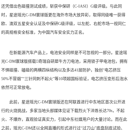
还凭借出色碰撞测试成绩，斩获中保研（C-IASI）G级评级。与此同
时，星途瑶光C-DM寰球版更在海外市场大放异彩，取得同级唯⼀获得
欧、澳双五星安全认证及中保研G级评级，以左舵、右舵市场一视同仁
的高规格安全标准，为中国汽车安全实力正名。
在新能源汽车产品上，电池安全同样是不可忽视的一部分。星途瑶
光C-DM寰球版搭载奇瑞自研犀牛方刀电池，采用锁子甲电池包，拥有
不惧碰撞、磕碰的两横四纵结构以及多达41层防护，独创“电芯挤压
50%不冒烟”“三针同刺不起火”等10项超国标验证，电芯挤压变形后泡水
依然可正常放电。
此前，星途瑶光C-DM寰球版还在阿联酋进行中东地区首次公开进
行的火烧挑战，多家当地头部媒体见证下载烈火下淬炼长达70s，不起
火、不爆炸，直观验证真实力，引起中东社媒用户的大量讨论。而在此
之前，瑶光C-DM还以全网直播的形式进行过“过刀山”底盘刮底试验、