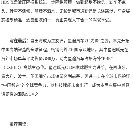
HDS底盘液压隔振系统进一步隔绝颠簸，做到起步不抬头、刹车不点
头、转弯不侧倾、颠簸不洒水，无论是城市通勤还是长途跋涉，车身姿
态控制精准，滤震细腻如一，真正实现人车合一的驾驭享受。
写在最后：
当出海成为主旋律，星途汽车以“先锋”之姿，率先开拓
中国高端智造的全球征程，畅销海外20+国家及地区。其中星途瑶光在
海外市场单车平均售价超40万，助力星途汽车占据海外“BBE”
（EXEED）高端生态位。星途瑶光C-DM寰球版实力进阶，在西班牙、
意大利、波兰、英国细分市场销量名列前茅，更进一步在全球市场验证
“中国智造”的全球竞争力，以科技赋能未来出行，成为本届车展中最具
话题性的混动SUV之一。
推荐阅读：