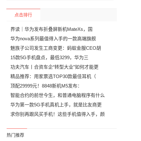
点击排行
界读｜华为发布折叠屏新机MateXs，国
华为nova系列最值得入手的一款高端旗舰
魅族子公司发生工商变更：蚂蚁金服CEO胡
15款5G手机盘点，最低3299，华为三
功夫汽车丨合资车企“转型大业”如何才能更
精品推荐：用家票选TOP30款最佳耳机（
顶配29999元！8848新机M5发布：
智能合约的前世今生，和普通电脑程序有什么
华为第一款5G手机真机上手，就是比友商更
求你别再跟风买手机！这些手机值得入手，颜
热门推荐