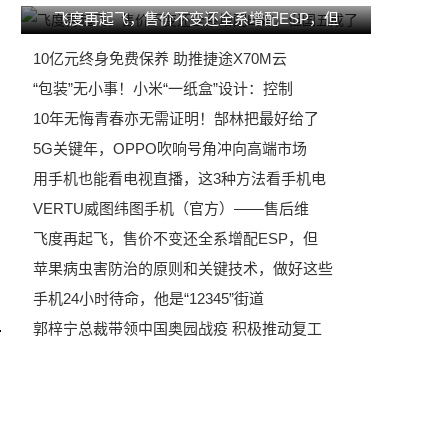
飞度再起飞，售价不变还全系增配ESP，但
10亿元终身免费保养 助推捷途X70M云
“包装”无小事！小米“一纸盒”设计：控制
10年无悔青春亦无需证明！郜林把最好给了
5G关键年，OPPO吹响号角冲向高端市场
用手机也能看电视直播，这3种方法看手机电
VERTU威图纬图手机（官方）——售后维
飞度再起飞，售价不变还全系增配ESP，但
苹果病虫害防治的原则和关键技术，做好这些
手机24小时待命，他是“12345”街道
郭梓宁总裁带领中国奥园战疫 积极推动复工