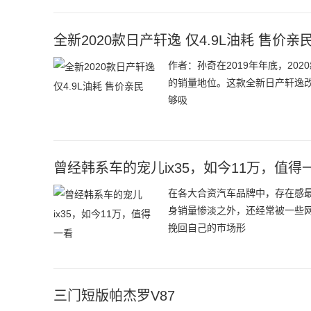
全新2020款日产轩逸 仅4.9L油耗 售价亲
作者：孙奇在2019年年底，2
的销量地位。这款全新日产轩逸改
够吸
曾经韩系车的宠儿ix35，如今11万，值得
在各大合资汽车品牌中，存在感
身销量惨淡之外，还经常被一些
挽回自己的市场形
三门短版帕杰罗V87