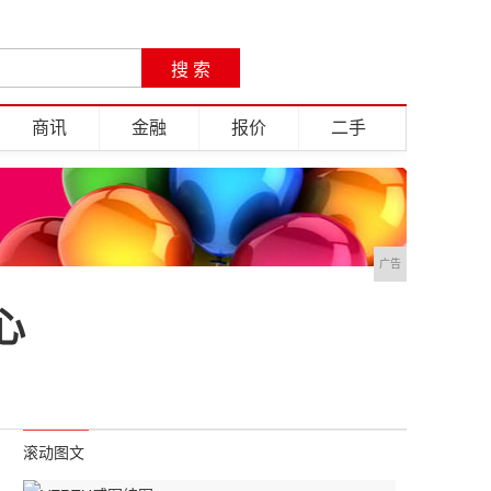
商讯
金融
报价
二手
广告
心
滚动图文