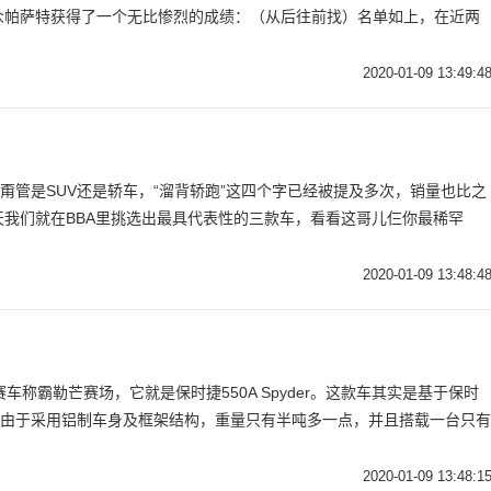
众帕萨特获得了一个无比惨烈的成绩：（从后往前找）名单如上，在近两
2020-01-09 13:49:4
？甭管是SUV还是轿车，“溜背轿跑”这四个字已经被提及多次，销量也比之
我们就在BBA里挑选出最具代表性的三款车，看看这哥儿仨你最稀罕
2020-01-09 13:48:4
车称霸勒芒赛场，它就是保时捷550A Spyder。这款车其实是基于保时
，由于采用铝制车身及框架结构，重量只有半吨多一点，并且搭载一台只有
2020-01-09 13:48:1