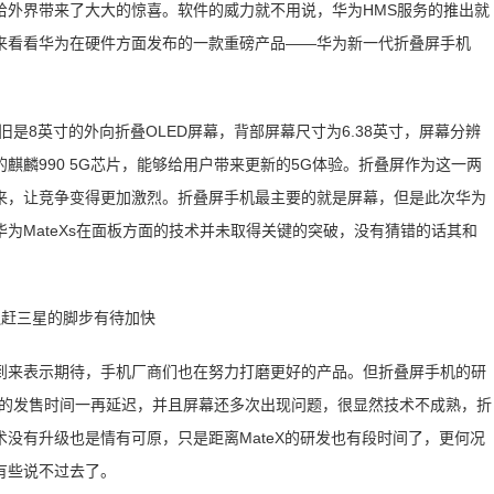
给外界带来了大大的惊喜。软件的威力就不用说，华为HMS服务的推出就
来看看华为在硬件方面发布的一款重磅产品——华为新一代折叠屏手机
依旧是8英寸的外向折叠OLED屏幕，背部屏幕尺寸为6.38英寸，屏幕分辨
麟990 5G芯片，能够给用户带来更新的5G体验。折叠屏作为这一两
来，让竞争变得更加激烈。折叠屏手机最主要的就是屏幕，但是此次华为
为MateXs在面板方面的技术并未取得关键的突破，没有猜错的话其和
到来表示期待，手机厂商们也在努力打磨更好的产品。但折叠屏手机的研
MateX的发售时间一再延迟，并且屏幕还多次出现问题，很显然技术不成熟，折
没有升级也是情有可原，只是距离MateX的研发也有段时间了，更何况
有些说不过去了。