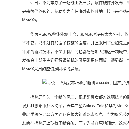
近日，华为举办了一场线上发布会，软件硬件齐发布，
是来替代谷歌的，帮助华为守住海外市场阵地。接下来不妨
MateXs。
华为MateXs整体外观上合计和MateX没有太大区别，
率不变，只不过其加强了铰链的强度，并且采用了更加先进的麒
年来的新兴技术，不少手机厂商也都纷纷加入到这一领域中
发布会上却重点详细解读新机的屏幕采用何面板。很显然，华
MateX采用的应该是同样的屏幕。
折叠屏作为一个新的风口，很多消费者都对这项技术的
发并非想象中那么简单，去年三星Galaxy Fold和华为
叠屏手机在屏幕方面还存在很大的难题去攻克。华为屏幕技术
友商在折叠屏上取得了新突破，而华为却在原地踏步，这就