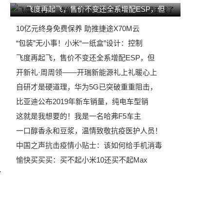
飞度再起飞，售价不变还全系增配ESP，但
10亿元终身免费保养 助推捷途X70M云
“包装”无小事！小米“一纸盒”设计：控制
飞度再起飞，售价不变还全系增配ESP，但
开新礼·周周领——开瑞新能源礼上礼暖心上
自研才是硬道理，华为5G已突破重重阻击，
比亚迪公布2019年新车销量，纯电车型销
这就是我想要的！我是一名哈弗F5车主
一口醇香永和豆浆，温情致敬抗疫医护人员！
中国之声抗击疫情小贴士：该如何给手机消毒
愉快买买买：买不起小米10还买不起Max