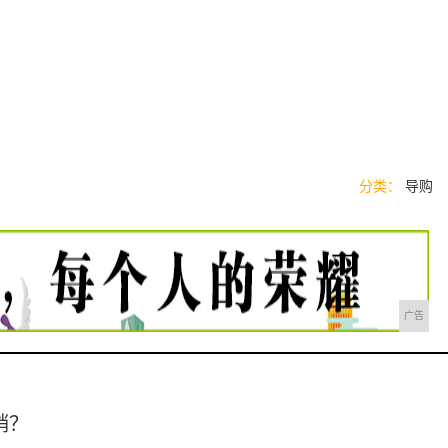
分类：
导购
广告
销？