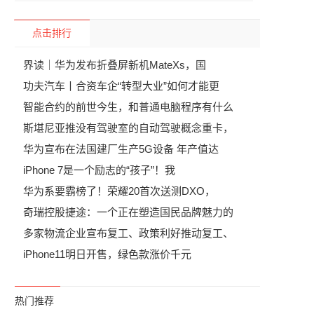
点击排行
界读｜华为发布折叠屏新机MateXs，国
功夫汽车丨合资车企“转型大业”如何才能更
智能合约的前世今生，和普通电脑程序有什么
斯堪尼亚推没有驾驶室的自动驾驶概念重卡，
华为宣布在法国建厂生产5G设备 年产值达
iPhone 7是一个励志的“孩子”！我
华为系要霸榜了！荣耀20首次送测DXO，
奇瑞控股捷途：一个正在塑造国民品牌魅力的
多家物流企业宣布复工、政策利好推动复工、
iPhone11明日开售，绿色款涨价千元
热门推荐