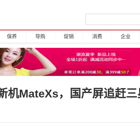
保养
导购
促销
消费
企业
机MateXs，国产屏追赶