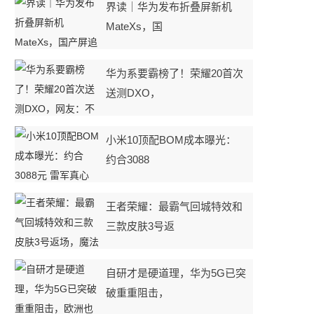
界读｜华为发布折叠屏新机
MateXs，国
华为系要霸榜了！荣耀20首次
送测DXO，
小米10顶配BOM成本曝光：
约合3088
王者荣耀：最霸气回城特效和
三款皮肤3号返
自研才是硬道理，华为5G已突
破重重阻击，