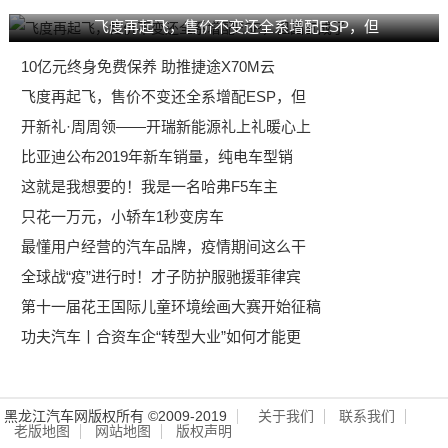
飞度再起飞，售价不变还全系增配ESP，但
10亿元终身免费保养 助推捷途X70M云
飞度再起飞，售价不变还全系增配ESP，但
开新礼·周周领——开瑞新能源礼上礼暖心上
比亚迪公布2019年新车销量，纯电车型销
这就是我想要的！我是一名哈弗F5车主
只花一万元，小轿车1秒变房车
最懂用户经营的汽车品牌，疫情期间这么干
全球战“疫”进行时！才子防护服驰援菲律宾
第十一届花王国际儿童环境绘画大赛开始征稿
功夫汽车丨合资车企“转型大业”如何才能更
黑龙江汽车网版权所有 ©2009-2019
关于我们
联系我们
老版地图
网站地图
版权声明