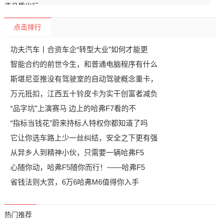
点击排行
功夫汽车丨合资车企“转型大业”如何才能更
智能合约的前世今生，和普通电脑程序有什么
斯堪尼亚推没有驾驶室的自动驾驶概念重卡，
万元抵扣，江西五十铃皮卡为实干创富者减负
“品字坑”上演赛马 边上的哈弗F7看的不
“指标当钱花”蔚来持标人特权你都知道了吗
它让你选车路上少一丝纠结，安全之下更有强
从异乡人到精神小伙，只需要一辆哈弗F5
心随你动，哈弗F5随你而行！——哈弗F5
省钱法则大赏，6万6哈弗M6值得你入手
热门推荐