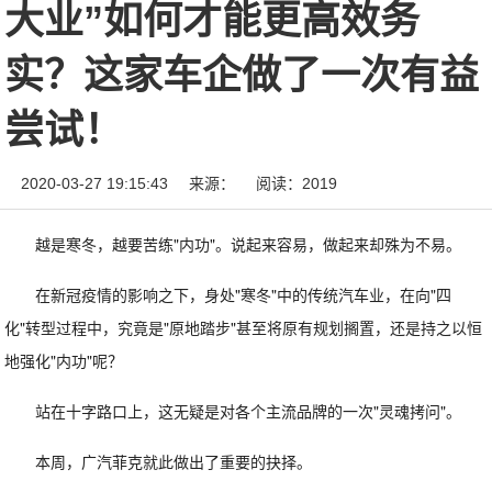
大业”如何才能更高效务
实？这家车企做了一次有益
尝试！
2020-03-27 19:15:43
来源：
阅读：2019
越是寒冬，越要苦练"内功"。说起来容易，做起来却殊为不易。
在新冠疫情的影响之下，身处"寒冬"中的传统汽车业，在向"四
化"转型过程中，究竟是"原地踏步"甚至将原有规划搁置，还是持之以恒
地强化"内功"呢？
站在十字路口上，这无疑是对各个主流品牌的一次"灵魂拷问"。
本周，广汽菲克就此做出了重要的抉择。