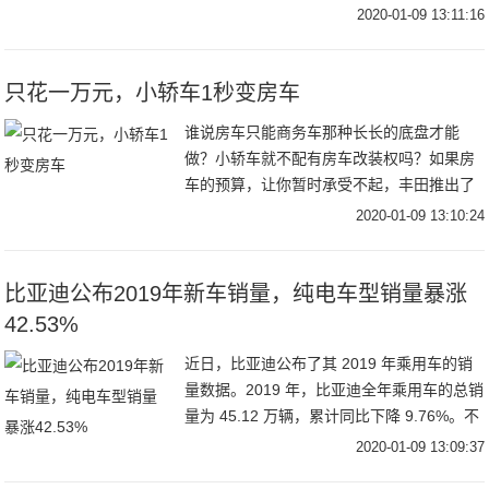
在，乘坐网约车时还经常能见到它的身影。
2020-01-09 13:11:16
常坐销量王宝座的它，兼顾着大众的高级品
质和不亚于丰
只花一万元，小轿车1秒变房车
谁说房车只能商务车那种长长的底盘才能
做？小轿车就不配有房车改装权吗？如果房
车的预算，让你暂时承受不起，丰田推出了
一款房车套件，算是一种福利，又再次降低
2020-01-09 13:10:24
了房车门槛。只要你的小车安装上它，马上
一秒变房车，
比亚迪公布2019年新车销量，纯电车型销量暴涨
42.53%
近日，比亚迪公布了其 2019 年乘用车的销
量数据。2019 年，比亚迪全年乘用车的总销
量为 45.12 万辆，累计同比下降 9.76%。不
过值得注意的是，在比亚迪全年新车销量结
2020-01-09 13:09:37
构中，新能源汽车的销量