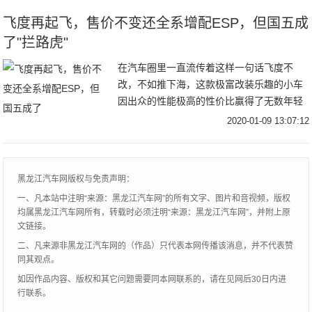
飞度再起飞，售价不变还全系增配ESP，但国五成
了"拦路虎"
在汽车圈里一直流传着这样一句话飞度不
改，不如推下海，这款极富改装乐趣的小车
因出众的性能极高的性价比赢得了无数年轻
人的心，甚至获得了平民超跑的美称。放眼
2020-01-09 13:07:12
如今的整个汽车市场，小型轿车销量可谓用
惨淡来形容，
黑龙江汽车网版权与免责声明：
一、凡本站中注明“来源：黑龙江汽车网”的所有文字、图片和音视频，版权
均属黑龙江汽车网所有，转载时必须注明“来源：黑龙江汽车网”，并附上原
文链接。
二、凡来源非黑龙江汽车网的（作品）只代表本网传播该消息，并不代表赞
同其观点。
如因作品内容、版权和其它问题需要同本网联系的，请在见网后30日内进
行联系。