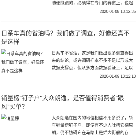
随便能跑的，必须得在专门的赛道上，说起
赛道，车粉们知道几条世界知名赛道呢？前
2020-01-09 13:12:35
面的文章简单介绍了一下，今天赛车人小编
就好好给车
日系车真的省油吗？我们做了调查，好像还真不
是这样
日系车不省油，这是我们做出很多调查得出
来的结论，或许调研样本不多不足以形成大
数据支撑点，但从多方面数据验证上，足以
推翻“日系车”省油这样的常规思想。如果真
2020-01-09 13:12:10
要说省油，我倒觉得德系车跟美系车现在做
的也挺好
销量榜"钉子户"大众朗逸，是否值得消费者"跟
风"买单？
大众朗逸在国内的地位相信不用多说了，轿
车销量榜钉子户。即便有不少人吐槽它德原
朗，仍不妨碍它在马路上是烂大街般的存