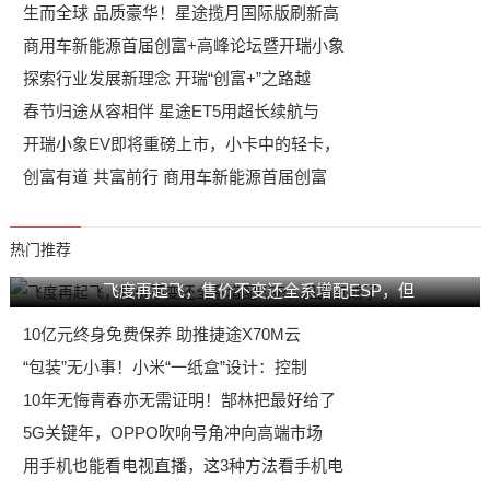
生而全球 品质豪华！星途揽月国际版刷新高
商用车新能源首届创富+高峰论坛暨开瑞小象
探索行业发展新理念 开瑞“创富+”之路越
春节归途从容相伴 星途ET5用超长续航与
开瑞小象EV即将重磅上市，小卡中的轻卡，
创富有道 共富前行 商用车新能源首届创富
热门推荐
飞度再起飞，售价不变还全系增配ESP，但
10亿元终身免费保养 助推捷途X70M云
“包装”无小事！小米“一纸盒”设计：控制
10年无悔青春亦无需证明！郜林把最好给了
5G关键年，OPPO吹响号角冲向高端市场
用手机也能看电视直播，这3种方法看手机电