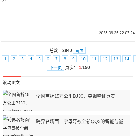
2023-06-25 22:07:24
总数：
2840
首页
1
2
3
4
5
6
7
8
9
10
11
12
13
14
下一页
页次：
1
/190
滚动图文
全网首拆15万公里BJ30，央视鉴证真实
跨界名场面！字母哥被全新QQ3的智能与诚