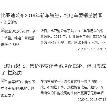
了房车门槛。只要你的小车安装上它，马上
一秒变房车，
比亚迪公布2019年新车销量，纯电车型销量暴涨
42.53%
近日，比亚迪公布了其 2019 年乘用车的销
量数据。2019 年，比亚迪全年乘用车的总销
量为 45.12 万辆，累计同比下降 9.76%。不
过值得注意的是，在比亚迪全年新车销量结
2020-01-09 13:09:37
构中，新能源汽车的销量
飞度再起飞，售价不变还全系增配ESP，但国五成
了"拦路虎"
在汽车圈里一直流传着这样一句话飞度不
改，不如推下海，这款极富改装乐趣的小车
因出众的性能极高的性价比赢得了无数年轻
人的心，甚至获得了平民超跑的美称。放眼
2020-01-09 13:07:12
如今的整个汽车市场，小型轿车销量可谓用