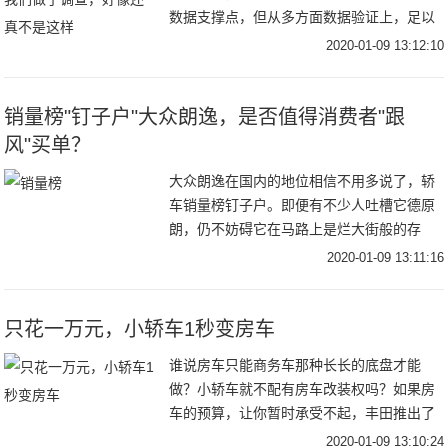
数据支撑点，但从多方面数据验证上，足以
推翻“日系车”省油这样的常规思想。如果真
2020-01-09 13:12:10
要说省油，我倒觉得德系车跟美系车现在做
的也挺好
销量榜"钉子户"大众朗逸，是否值得消费者"跟
风"买单？
大众朗逸在国内的地位相信不用多说了，轿
车销量榜钉子户。即便有不少人吐槽它德原
朗，仍不妨碍它在马路上是烂大街般的存
在，乘坐网约车时还经常能见到它的身影。
2020-01-09 13:11:16
常坐销量王宝座的它，兼顾着大众的高级品
质和不亚于丰
只花一万元，小轿车1秒变房车
谁说房车只能商务车那种长长的底盘才能
做？小轿车就不配有房车改装权吗？如果房
车的预算，让你暂时承受不起，丰田推出了
一款房车套件，算是一种福利，又再次降低
2020-01-09 13:10:24