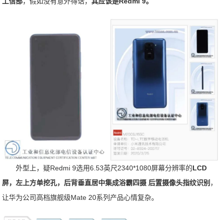
工信部
，假如没有意外得话，
其应该是Redmi 9。
外型上，疑Redmi 9选用6.53英尺2340*1080屏幕分辨率的
LCD
屏，左上方单挖孔，后背垂直居中集成浴霸四摄 后置摄像头指纹识别
，
让华为公司高档旗舰级Mate 20系列产品心情复杂。