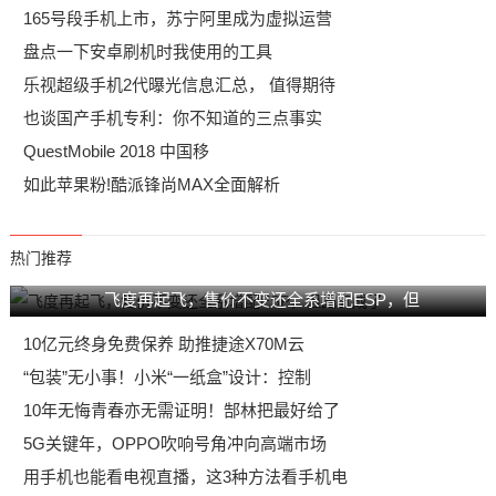
165号段手机上市，苏宁阿里成为虚拟运营
盘点一下安卓刷机时我使用的工具
乐视超级手机2代曝光信息汇总， 值得期待
也谈国产手机专利：你不知道的三点事实
QuestMobile 2018 中国移
如此苹果粉!酷派锋尚MAX全面解析
热门推荐
飞度再起飞，售价不变还全系增配ESP，但
10亿元终身免费保养 助推捷途X70M云
“包装”无小事！小米“一纸盒”设计：控制
10年无悔青春亦无需证明！郜林把最好给了
5G关键年，OPPO吹响号角冲向高端市场
用手机也能看电视直播，这3种方法看手机电