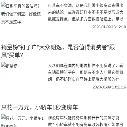
日系车不省油，这是我们做出很多调查得出
来的结论，或许调研样本不多不足以形成大
数据支撑点，但从多方面数据验证上，足以
推翻“日系车”省油这样的常规思想。如果真
2020-01-09 13:12:10
要说省油，我倒觉得德系车跟美系车现在做
的也挺好
销量榜"钉子户"大众朗逸，是否值得消费者"跟
风"买单？
大众朗逸在国内的地位相信不用多说了，轿
车销量榜钉子户。即便有不少人吐槽它德原
朗，仍不妨碍它在马路上是烂大街般的存
在，乘坐网约车时还经常能见到它的身影。
2020-01-09 13:11:16
常坐销量王宝座的它，兼顾着大众的高级品
质和不亚于丰
只花一万元，小轿车1秒变房车
谁说房车只能商务车那种长长的底盘才能
做？小轿车就不配有房车改装权吗？如果房