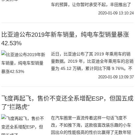
车的预算，让你暂时承受不起，丰田推出了
一款房车套件，算是一种福利，又再次降低
2020-01-09 13:10:24
了房车门槛。只要你的小车安装上它，马上
一秒变房车，
比亚迪公布2019年新车销量，纯电车型销量暴涨
42.53%
近日，比亚迪公布了其 2019 年乘用车的销
量数据。2019 年，比亚迪全年乘用车的总销
量为 45.12 万辆，累计同比下降 9.76%。不
过值得注意的是，在比亚迪全年新车销量结
2020-01-09 13:09:37
构中，新能源汽车的销量
飞度再起飞，售价不变还全系增配ESP，但国五成
了"拦路虎"
在汽车圈里一直流传着这样一句话飞度不
改，不如推下海，这款极富改装乐趣的小车
因出众的性能极高的性价比赢得了无数年轻