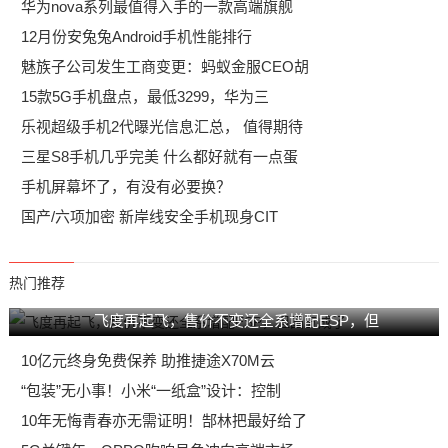
华为nova系列最值得入手的一款高端旗舰
12月份安兔兔Android手机性能排行
魅族子公司发生工商变更：蚂蚁金服CEO胡
15款5G手机盘点，最低3299，华为三
乐视超级手机2代曝光信息汇总， 值得期待
三星S8手机几乎完美 什么都好就有一点蛋
手机屏幕坏了，有没有必要换？
国产/六项加密 新岸线安全手机现身CIT
热门推荐
飞度再起飞，售价不变还全系增配ESP，但
10亿元终身免费保养 助推捷途X70M云
“包装”无小事！小米“一纸盒”设计：控制
10年无悔青春亦无需证明！郜林把最好给了