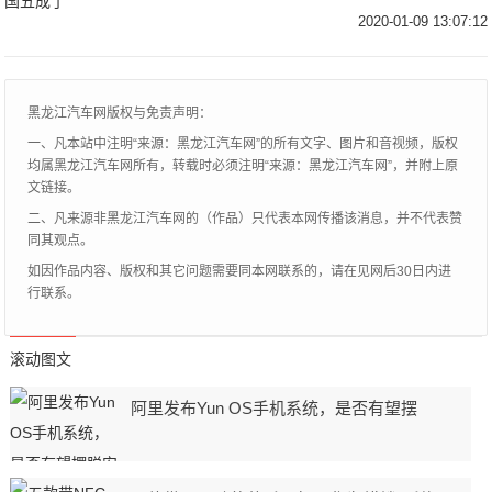
人的心，甚至获得了平民超跑的美称。放眼
2020-01-09 13:07:12
如今的整个汽车市场，小型轿车销量可谓用
惨淡来形容，
黑龙江汽车网版权与免责声明：
一、凡本站中注明“来源：黑龙江汽车网”的所有文字、图片和音视频，版权
均属黑龙江汽车网所有，转载时必须注明“来源：黑龙江汽车网”，并附上原
文链接。
二、凡来源非黑龙江汽车网的（作品）只代表本网传播该消息，并不代表赞
同其观点。
如因作品内容、版权和其它问题需要同本网联系的，请在见网后30日内进
行联系。
滚动图文
阿里发布Yun OS手机系统，是否有望摆