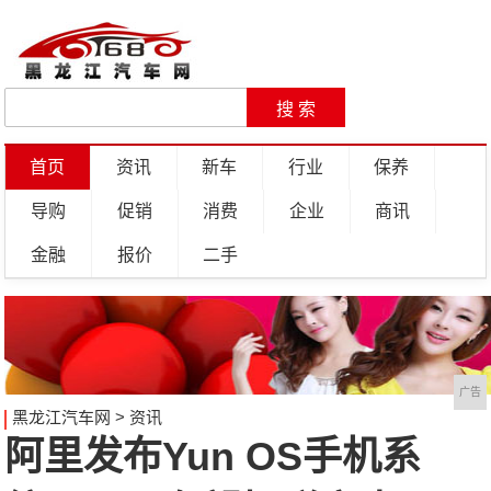
首页
资讯
新车
行业
保养
导购
促销
消费
企业
商讯
金融
报价
二手
广告
黑龙江汽车网
>
资讯
阿里发布Yun OS手机系