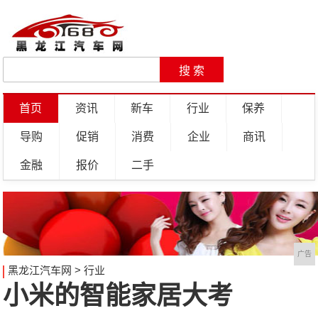
首页
资讯
新车
行业
保养
导购
促销
消费
企业
商讯
金融
报价
二手
广告
黑龙江汽车网
>
行业
小米的智能家居大考