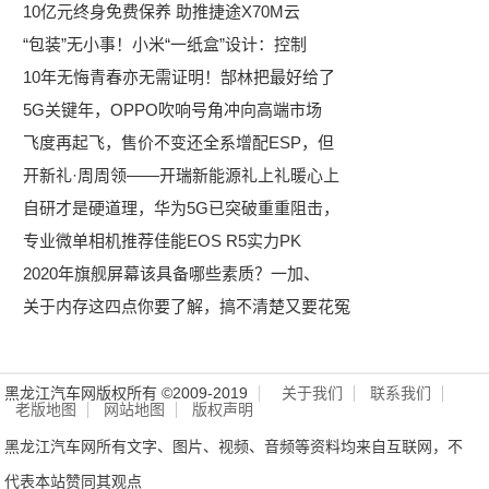
10亿元终身免费保养 助推捷途X70M云
“包装”无小事！小米“一纸盒”设计：控制
10年无悔青春亦无需证明！郜林把最好给了
5G关键年，OPPO吹响号角冲向高端市场
飞度再起飞，售价不变还全系增配ESP，但
开新礼·周周领——开瑞新能源礼上礼暖心上
自研才是硬道理，华为5G已突破重重阻击，
专业微单相机推荐佳能EOS R5实力PK
2020年旗舰屏幕该具备哪些素质？一加、
关于内存这四点你要了解，搞不清楚又要花冤
黑龙江汽车网版权所有 ©2009-2019
关于我们
联系我们
老版地图
网站地图
版权声明
黑龙江汽车网所有文字、图片、视频、音频等资料均来自互联网，不
代表本站赞同其观点