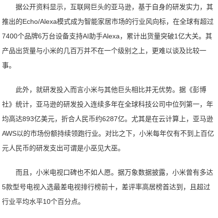
据公开资料显示，互联网巨头的亚马逊，基于自身的研发实力，其
推出的Echo/Alexa模式成为智能家居市场的行业风向标，在全球有超过
7400个品牌6万台设备支持AI助手Alexa，累计出货量突破1亿大关。其
产品出货量与小米的几百万并不在一个级别之上，更难以谈及比较一
事。
此外，就研发投入而言小米与其他巨头相比并无优势。据《彭博
社》统计，亚马逊的研发投入连续多年在全球科技公司中位列第一，年
均高达893亿美元，折合人民币约6287亿。尤其是在云计算上，亚马逊
AWS以的市场份额持续领跑行业。对比之下，小米每年仅有不到上百亿
元人民币的研发支出可谓是小巫见大巫。
而且，小米电视口碑也不如人愿。据万象数据披露，小米曾有多达
5款型号电视入选最差电视排行榜前十，差评率高居榜首达到，且超过
行业平均水平10个百分点。