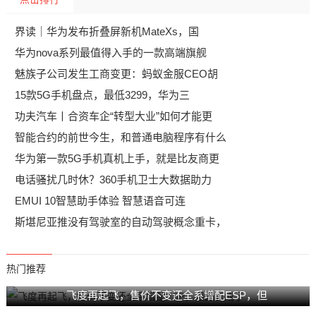
界读｜华为发布折叠屏新机MateXs，国
华为nova系列最值得入手的一款高端旗舰
魅族子公司发生工商变更：蚂蚁金服CEO胡
15款5G手机盘点，最低3299，华为三
功夫汽车丨合资车企“转型大业”如何才能更
智能合约的前世今生，和普通电脑程序有什么
华为第一款5G手机真机上手，就是比友商更
电话骚扰几时休？360手机卫士大数据助力
EMUI 10智慧助手体验 智慧语音可连
斯堪尼亚推没有驾驶室的自动驾驶概念重卡，
热门推荐
飞度再起飞，售价不变还全系增配ESP，但