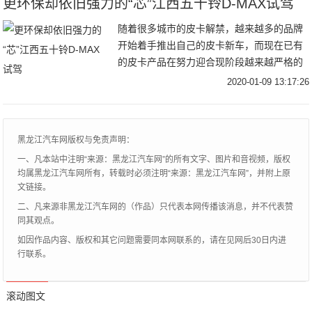
更环保却依旧强力的“芯”江西五十铃D-MAX试驾
随着很多城市的皮卡解禁，越来越多的品牌
开始着手推出自己的皮卡新车，而现在已有
的皮卡产品在努力迎合现阶段越来越严格的
排放标准，五十铃D-MAX就是众多在售皮卡
2020-01-09 13:17:26
中的一员，前不久它推出了能满足国六b排放
要求
黑龙江汽车网版权与免责声明：
一、凡本站中注明“来源：黑龙江汽车网”的所有文字、图片和音视频，版权
均属黑龙江汽车网所有，转载时必须注明“来源：黑龙江汽车网”，并附上原
文链接。
二、凡来源非黑龙江汽车网的（作品）只代表本网传播该消息，并不代表赞
同其观点。
如因作品内容、版权和其它问题需要同本网联系的，请在见网后30日内进
行联系。
滚动图文