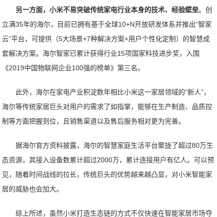
另一方面，小米不易突破传统家电行业本身的技术、经验壁垒
。创
立满35年的海尔，目前已拥有基于全球10+N开放研发体系并推出“智家
云”平台，可提供（5大场景+7种解决方案+用户个性化定制）的智慧成
套解决方案。海尔智家已累计获得行业15项国家科技进步奖，入围
《2019中国物联网企业100强的榜单》第三名。
此外，海尔在家电产业积淀数年相比小米这一家居领域的“新人”，
海尔等传统家居巨头对用户的需求了如指掌，能够在生产制造、品质控
制等方面把握到位，且销售渠道以及售后服务相对更为完善。
据海尔官方资料披露，海尔的智慧家庭生活平台聚拢了超过80万生
态资源，其接入设备数累计超过2000万，累计连接用户有亿人。可以预
见，随着时间战线的拉长，传统巨头的优势越来越凸显，对小米智能家
居的威胁也会加大。
综上所述，虽然小米打造生态链的方式不仅快速在智能家居市场夺