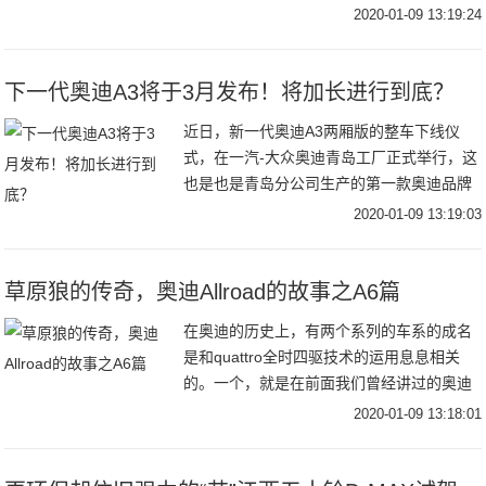
来越年轻化、运动化。例如哈弗F系列车型
2020-01-09 13:19:24
的诞生就将目标人群锁定在了90后群体。今
天也有听
下一代奥迪A3将于3月发布！将加长进行到底？
近日，新一代奥迪A3两厢版的整车下线仪
式，在一汽-大众奥迪青岛工厂正式举行，这
也是也是青岛分公司生产的第一款奥迪品牌
车型。同时，根据规划代号为AU381/0CN-
2020-01-09 13:19:03
KL的三厢版车型也将在此投产。与此同时
草原狼的传奇，奥迪Allroad的故事之A6篇
在奥迪的历史上，有两个系列的车系的成名
是和quattro全时四驱技术的运用息息相关
的。一个，就是在前面我们曾经讲过的奥迪
quattro，作为首个搭载奥迪quattro全时四驱
2020-01-09 13:18:01
系统的车型，基于奥迪80