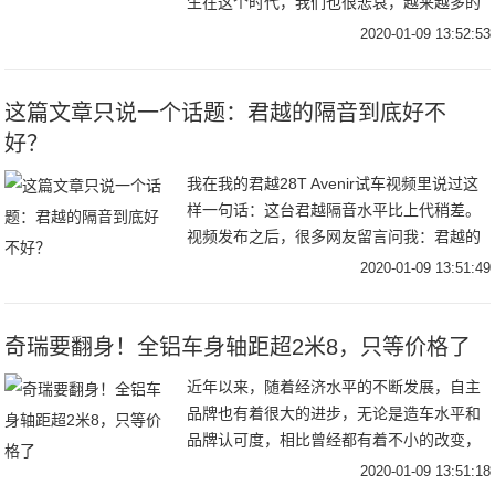
生在这个时代，我们也很悲哀，越来越多的
家族式设计，让我们开始迷失。如今的消费
2020-01-09 13:52:53
者愈加年轻化，他们个性、张扬、爱憎分
明。在他们的
这篇文章只说一个话题：君越的隔音到底好不
好？
我在我的君越28T Avenir试车视频里说过这
样一句话：这台君越隔音水平比上代稍差。
视频发布之后，很多网友留言问我：君越的
隔音真的变差了吗？有多差？今天咱们就专
2020-01-09 13:51:49
门聊聊这个话题：这代君越的隔音水平到底
奇瑞要翻身！全铝车身轴距超2米8，只等价格了
近年以来，随着经济水平的不断发展，自主
品牌也有着很大的进步，无论是造车水平和
品牌认可度，相比曾经都有着不小的改变，
甚至和一些合资品牌相比，已经存在着逐步
2020-01-09 13:51:18
超越的势头。说起国内的自主品牌，奇瑞的