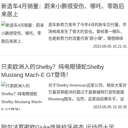
新造车4月销量：蔚来小鹏很受伤、哪吒、零跑后
来居上
造车新势力发布了今年4月的新车交付量，市
场格局发生了很大的变化。曾经第一梯队，
也是新势力的流量代表“蔚小理”，理想继续
巩固头部地位，但蔚来和小鹏却掉了队，并
2023-05-05 16:21:41
被曾经二梯队的哪吒和零跑、极氪超车而
去。4月
只卖欧洲人的Shelby？纯电眼镜蛇Shelby
Mustang Mach-E GT登场！
对于Shelby American这家公司，相信大家对
它最耳熟能详的莫过于是替福特打造性能版
Mustang跑车。当然，这家由前赛车手、设
计师Carroll Shelby所创办的公司，目前也跨
2023-05-05 16:20:36
足了电动车
阿尔法罗密欧Giulia改装绞牙姿态 运动范十足