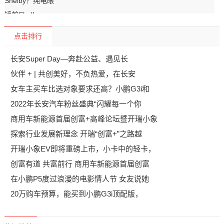
点击排行
长安Super Day—奔赴公益、遇见长
伙伴 + | 共创美好，不负热爱，在长安
女车主买车比选对象要求还高？小鹏G3i和
2022年长安汽车粉丝盛典“闪耀每一个你
商用车新能源首届创富+高峰论坛暨开瑞小象
探索行业发展新理念 开瑞“创富+”之路越
开瑞小象EV即将重磅上市，小卡中的轻卡，
创富有道 共富前行 商用车新能源首届创富
在小鹏P5度过浪漫的电影情人节 女友说她
20万购车预算，能买到小鹏G3i顶配版，