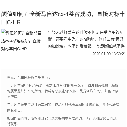
地位绝对是
颜值如何？全新马自达cx-4整容成功，直接对标丰
田C-HR
年轻人选择爱车的时候不但要在乎汽车的配
置，还要看中汽车的“颜值”，他们认为“再好
的加速度，也不如看着酷”！说到颜值就不得
不提到最新的马自达中期改款，这款新型的
2020-01-09 13:50:21
汽车必然会让人眼前一亮，外观媲美高级跑
车，
黑龙江汽车网版权与免责声明：
一、凡本站中注明“来源：黑龙江汽车网”的所有文字、图片和音视频，版权
均属黑龙江汽车网所有，转载时必须注明“来源：黑龙江汽车网”，并附上原
文链接。
二、凡来源非黑龙江汽车网的（作品）只代表本网传播该消息，并不代表赞
同其观点。
如因作品内容、版权和其它问题需要同本网联系的，请在见网后30日内进
行联系。