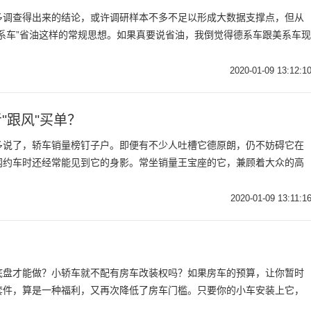
多调查得出来的结论，或许调研样本不多不足以形成大数据支撑点，但从
系车”省油这样的常规思想。如果真要说省油，我倒觉得德系车跟美系车现
2020-01-09 13:12:1
"跟风"买单？
多说了，轿车销量榜钉子户。即便有不少人吐槽它德原朗，仍不妨碍它在
网约车时还经常能见到它的身影。常坐销量王宝座的它，兼顾着大众的高
2020-01-09 13:11:1
底盘才能做？小轿车就不配有房车改装权吗？如果房车的预算，让你暂时
套件，算是一种福利，又再次降低了房车门槛。只要你的小车安装上它，