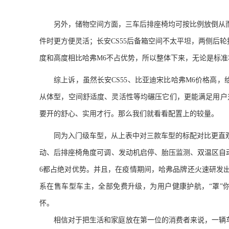
另外，储物空间方面，三车后排座椅均可按比例放倒从
件时更方便灵活；长安
CS55
后备
箱空间
不太平坦，两侧后轮
度和高度相比哈
弗
M6
不
占优势，所以整体下来，无论是标准
综
上诉，虽然长安
CS55
、比亚
迪
宋比哈
弗
M
6
价格高，
从体型，空间舒适度、灵活性等均碾压它们，更能满足用户
要开的舒心、实用才行。那么我们就看看配置上的较量。
同为入门级车型，从上表中对三款车型的标配对比更直
动、后排座椅角度可调、发动机启停、胎压监测、双温区自
6
都占绝对优势。并且，在疫情期间，哈
弗
品牌还火速研发
系在售车型车主，全部免费升级，为用户健康护航，“罩”
怀。
相信对于把生活和家庭放在第一位的消费者来说，一辆