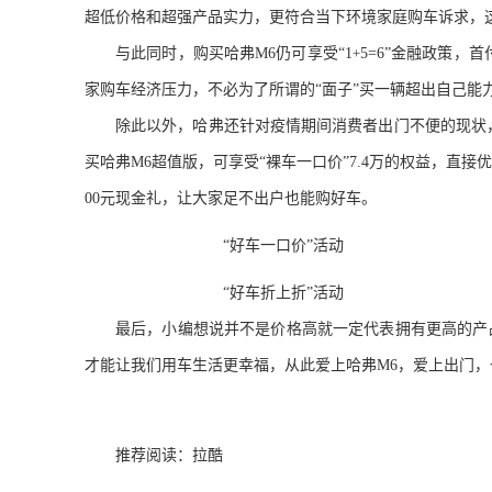
超低价格和超强产品实力，更符合当下环境家庭购车诉求，
与此同时，购买哈
弗
M6
仍可享受
“
1
+
5=6
”金融政策，首
家购车经济压力，不必为了所谓的“面子”买一辆超出自己能
除此以外，哈
弗
还针对疫情期间消费者出门不便的现状
买哈
弗
M6
超值版，可享受“裸车一口价”
7.4
万的权益，直接
00
元现金礼，让大家足不出户也能购好车。
“好车一口价”
活动
“好车折上折”
活动
最后，
小编想说
并不是价格高就一定代表拥有更高的产
才能让我们用车生活更幸福，从此爱上哈
弗
M6
，爱上出门，
推荐阅读：
拉酷