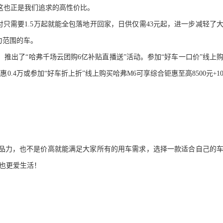
这也正是我们追求的高性价比。
付只需要
1.5
万起就能全包落地开回家，日供仅需
43
元起，进一步减轻了
力范围的车。
，推出了“哈
弗
千场云团购
6
亿补贴直
播送”活动。参加“好车一口价”线上
优惠
0.4
万或参加“好车折上折”线上购买哈
弗
M
6
可享综合
钜惠至
高
8500
元
+
1
品力，也不是价高就能满足大家所有的用车需求，选择一款适合自己的
也更爱生活！