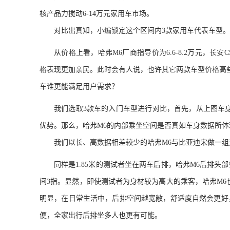
核产品力搅动
6-14
万元家用车市场。
对比出真知，小编锁定这个区间内
3
款家用车代表车型。
从价格上看，哈
弗
M6
厂商指导价为
6.6-8.2
万元，长安
C
格表现更加亲民。此时会有人说，也许其它两款车型价格高
车谁更能满足用户需求？
我们选取
3
款车的入门车型进行对比，首先，从上图车
优势。那么，哈
弗
M6
的内部乘坐空间是否真如车身数据所体
我们以长、高数据相差较少的哈
弗
M6
与比亚
迪宋做
一组
同样是
1.85
米的测试者坐在两车后排，哈
弗
M6
后排头部
间
3
指。显然，即使测试者为身材较为高大的乘客，哈
弗
M6
明显，在日常生活中，后排空间越宽敞，舒适
度自然
会更好
便，全家出行后排坐多人也更有可能。