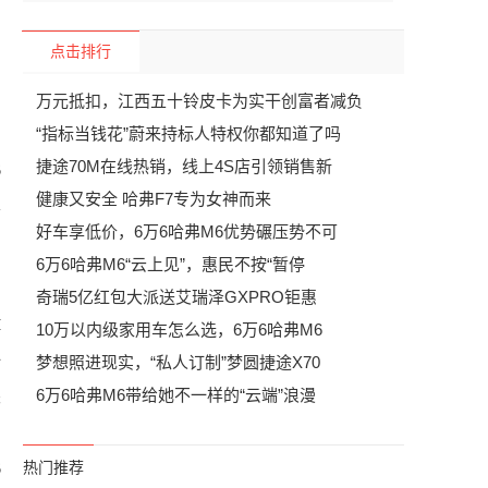
点击排行
万元抵扣，江西五十铃皮卡为实干创富者减负
“指标当钱花”蔚来持标人特权你都知道了吗
捷途70M在线热销，线上4S店引领销售新
6
健康又安全 哈弗F7专为女神而来
车
好车享低价，6万6哈弗M6优势碾压势不可
6万6哈弗M6“云上见”，惠民不按“暂停
启
奇瑞5亿红包大派送艾瑞泽GXPRO钜惠
M
10万以内级家用车怎么选，6万6哈弗M6
全
梦想照进现实，“私人订制”梦圆捷途X70
6万6哈弗M6带给她不一样的“云端”浪漫
关
热门推荐
6