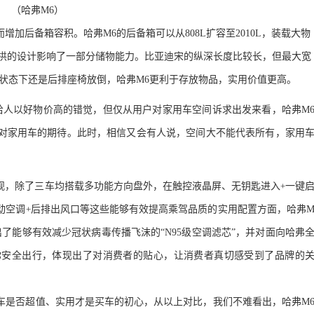
（哈
弗
M6
）
而增加后备箱容积。哈
弗
M
6
的后备箱可以从
808L
扩容
至
2010L
，装载大物
拱的设计影响了一部分储物能力。比亚
迪
宋的纵深长度比较长，但最大宽
状态下还是后排座椅放倒，哈
弗
M6
更利于存放物品，实用价值更高。
给人以好物价高的错觉，但仅从用户对家用车空间诉求出发来看，哈
弗
M
对家用车的期待。此时，相信又会有人说，空间大不能代
表所有，家用
观，除了三车均搭载多功能方向盘外，在触控液晶屏、无钥匙进入
+
一键
动空调
+
后排出风口等这些能够有效提高乘驾品质的实用配置方面，哈
弗
出了能够有效减少冠状病毒传播飞沫的“
N95
级空调滤芯”，并对面向哈
弗
你安全出行，体现出了对消费者的贴心，
让消费者真切感受到了品牌的
车是否
超值、实用才是买车的初心，从以上对比，我们不难看出，哈
弗
M