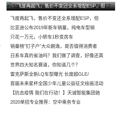
飞度再起飞，售价不变还全系增配ESP，但
大
飞度再起飞，售价不变还全系增配ESP，但
比亚迪公布2019年新车销量，纯电车型销
购
只花一万元，小轿车1秒变房车
0
销量榜"钉子户"大众朗逸，是否值得消费者
日系车真的省油吗？我们做了调查，好像还真
世界四大知名赛道，你知道几个？
雷克萨斯全新LQ车型曝光 长度超GLE/
首届未来星杯全国少年儿童公益征文绘画活动
【抗击疫情 我们在行动！】天诚智能集团驰
车
2020单招专业推荐：空中乘务专业