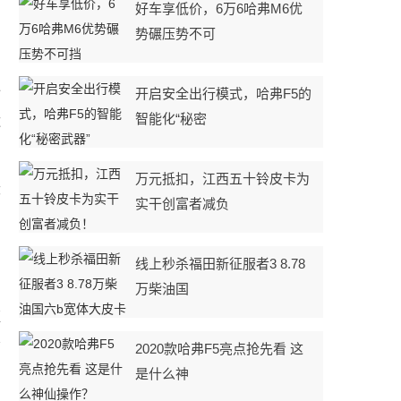
好车享低价，6万6哈弗M6优
势碾压势不可
价
开启安全出行模式，哈弗F5的
智能化“秘密
款
万元抵扣，江西五十铃皮卡为
大
实干创富者减负
线上秒杀福田新征服者3 8.78
空
万柴油国
更
方
2020款哈弗F5亮点抢先看 这
是什么神