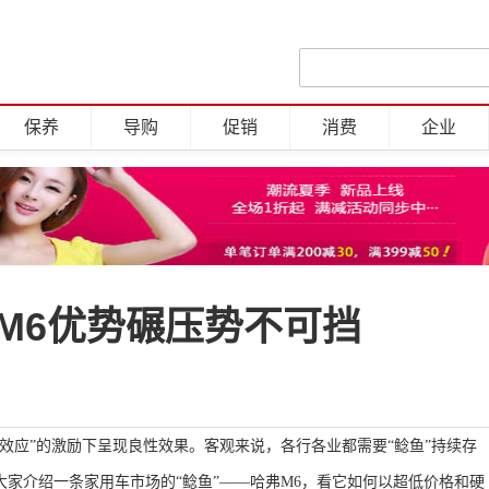
保养
导购
促销
消费
企业
M6优势碾压势不可挡
效应”的激励下呈现良性效果。客观来说，各行各业都需要“鲶鱼”持续存
家介绍一条家用车市场的“鲶鱼”——哈
弗
M6
，看它如何以超低价格和硬