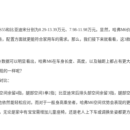
S55
和比亚
迪
宋分别为
8.29-13.39
万元、
7.98-11.98
万元。显然，哈
弗
M6
些，配置方面就更能符合家用车的需求。那么，我们接下来就看看，这
3
身数据可以明显看出，哈
弗
M6
在车身长度、高度，以及轴距上都占有更
现的一样呢？
对比：
空间余留
4
指，腿部空间
1
拳
2
指；比亚
迪
宋后排头部空间余留
3
指，腿部
也依然能轻松应对。而对于一般身高乘坐者，哈
弗
M6
空间优势会表现的
，无论是家中有宝宝需增加儿童座椅，还是老人上下车或调换坐姿都更