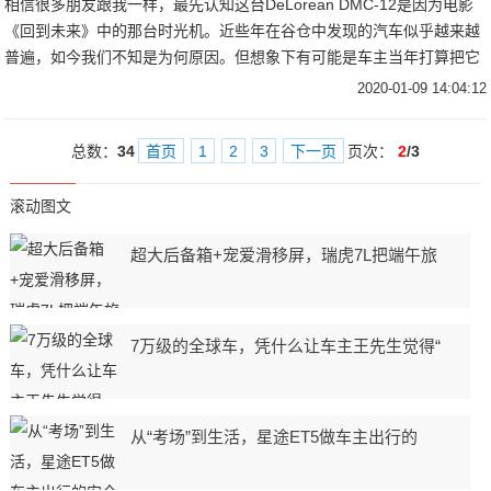
相信很多朋友跟我一样，最先认知这台DeLorean DMC-12是因为电影
《回到未来》中的那台时光机。近些年在谷仓中发现的汽车似乎越来越
普遍，如今我们不知是为何原因。但想象下有可能是车主当年打算把它
存
2020-01-09 14:04:12
总数：
34
首页
1
2
3
下一页
页次：
2
/3
滚动图文
超大后备箱+宠爱滑移屏，瑞虎7L把端午旅
7万级的全球车，凭什么让车主王先生觉得“
从“考场”到生活，星途ET5做车主出行的