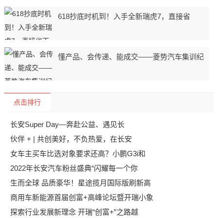
618抄底时机到！入手全新瑞虎7，直接省
懂产品、会传递、能成交——菱势汽车集训纪
点击排行
长安Super Day—奔赴公益、遇见长
伙伴 + | 共创美好，不负热爱，在长安
女车主买车比选对象要求还高？小鹏G3i和
2022年长安汽车粉丝盛典“闪耀每一个你
生而全球 品质豪华！星途揽月国际版刷新高
商用车新能源首届创富+高峰论坛暨开瑞小象
探索行业发展新理念 开瑞“创富+”之路越