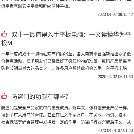
流平板就剩安卓平板和iPad两种平板。
2020-04-02 08:15:42
双十一最值得入手平板电脑：一文读懂华为平
板M
一年一度的双十一购物狂欢节如约将至，各大电商平台强势推出众多低
价特惠活动，很多朋友们已经做好了疯狂购物的准备。数码产品是每年
购物节销量最大的品类之一，许多用户想趁此机会入手一台平板电脑，
但眼花缭乱的选择让人难以做出决定。
2020-04-02 06:11:30
防盗门的功能有哪些？
防盗门是安全产品家族中的重要成员。近年来，像其他安全产品一样，
得到了广大用户的青睐。它正在进入千家万户，在民政、物资、技术、
社会保障等综合管理中发挥着一定的作用。防盗门行业兴起后不久，从
无到有，从小到大，发展成为一个跨区域、跨部门的特殊行业，正在向
2020-04-01 07:01:20