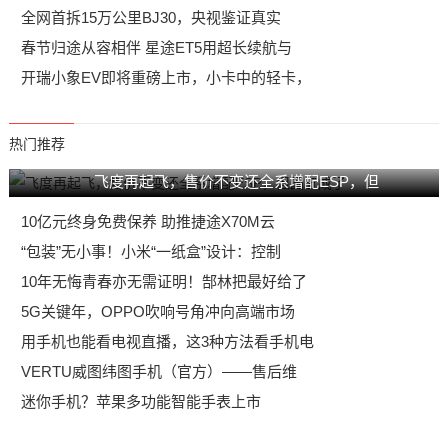
全网首拆15万公里BJ30，央视鉴证真实
春节归途从容相伴 星途ET5用超长续航与
开瑞小象EV即将重磅上市，小卡中的轻卡，
热门推荐
飞度再起飞，售价不变还全系增配ESP，但
10亿元终身免费保养 助推捷途X70M云
“包装”无小事！小米“一纸盒”设计：控制
10年无悔青春亦无需证明！郜林把最好给了
5G关键年，OPPO吹响号角冲向高端市场
用手机也能看电视直播，这3种方法看手机电
VERTU威图纬图手机（官方）——售后维
迷你手机？苹果多功能智能手表上市